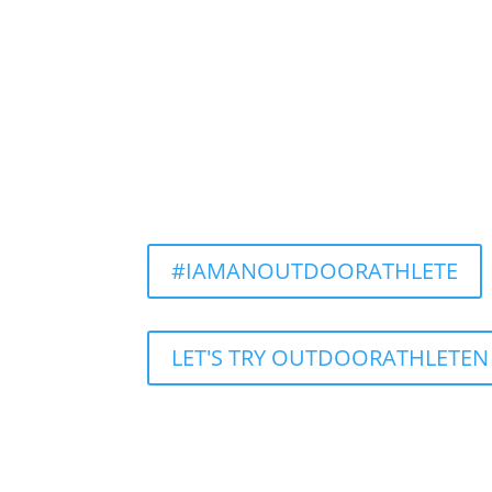
#IAMANOUTDOORATHLETE
Customer reviews and experiences for
LET'S TRY OUTDOORATHLETEN
OutdoorAthleten
%
100
EXCELLENT
Recommended on
ProvenExpert.com
5.00
/
5.00