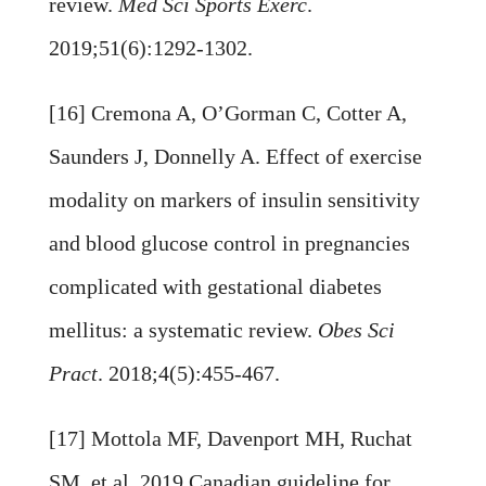
review.
Med Sci Sports Exerc
.
2019;51(6):1292-1302.
[16] Cremona A, O’Gorman C, Cotter A,
Saunders J, Donnelly A. Effect of exercise
modality on markers of insulin sensitivity
and blood glucose control in pregnancies
complicated with gestational diabetes
mellitus: a systematic review.
Obes Sci
Pract
. 2018;4(5):455-467.
[17] Mottola MF, Davenport MH, Ruchat
SM, et al. 2019 Canadian guideline for