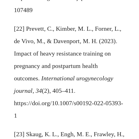
107489
[22] Prevett, C., Kimber, M. L., Forner, L.,
de Vivo, M., & Davenport, M. H. (2023).
Impact of heavy resistance training on
pregnancy and postpartum health
outcomes.
International urogynecology
journal
,
34
(2), 405–411.
https://doi.org/10.1007/s00192-022-05393-
1
[23] Skaug, K. L., Engh, M. E., Frawley, H.,