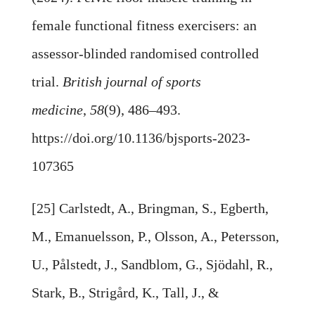
female functional fitness exercisers: an
assessor-blinded randomised controlled
trial.
British journal of sports
medicine
,
58
(9), 486–493.
https://doi.org/10.1136/bjsports-2023-
107365
[25] Carlstedt, A., Bringman, S., Egberth,
M., Emanuelsson, P., Olsson, A., Petersson,
U., Pålstedt, J., Sandblom, G., Sjödahl, R.,
Stark, B., Strigård, K., Tall, J., &