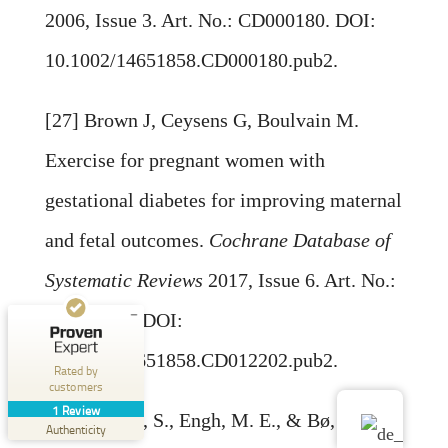
2006, Issue 3. Art. No.: CD000180. DOI:
10.1002/14651858.CD000180.pub2.
[27] Brown J, Ceysens G, Boulvain M.
Exercise for pregnant women with
Customer reviews and experiences for
OutdoorAthleten
gestational diabetes for improving maternal
EXCELLENT
and fetal outcomes.
%
100
Cochrane Database of
Recommended on
Systematic Reviews
2017, Issue 6. Art. No.:
ProvenExpert.com
5.00
/
5.00
CD012202. DOI:
1
Review on ProvenExpert.com
10.1002/14651858.CD012202.pub2.
Rated by
customers
Create your own seal now
1
Review
[28] Gluppe, S., Engh, M. E., & Bø, K.
View profile
07/29/2025
Authenticity