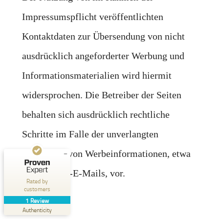
Impressumspflicht veröffentlichten
Kontaktdaten zur Übersendung von nicht
ausdrücklich angeforderter Werbung und
Informationsmaterialien wird hiermit
Customer reviews and experiences for
widersprochen. Die Betreiber der Seiten
OutdoorAthleten
behalten sich ausdrücklich rechtliche
EXCELLENT
%
100
Recommended on
Schritte im Falle der unverlangten
ProvenExpert.com
5.00
/
5.00
Zusendung von Werbeinformationen, etwa
1
durch Spam-E-Mails, vor.
Review on ProvenExpert.com
Rated by
customers
Create your own seal now
1
Review
View profile
07/29/2025
Authenticity